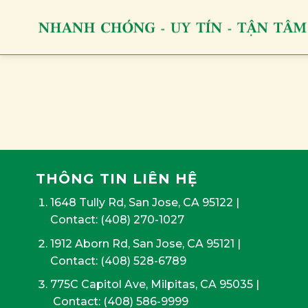
Skip
to
content
THÔNG TIN LIÊN HỆ
1648 Tully Rd, San Jose, CA 95122
|
Contact:
(408) 270-1027
1912 Aborn Rd, San Jose, CA 95121
|
Contact: (408) 528-6789
775C Capitol Ave, Milpitas, CA 95035
|
Contact:
(408) 586-9999