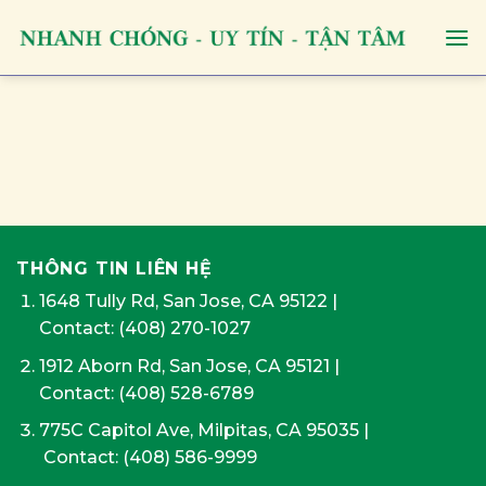
Skip
to
content
THÔNG TIN LIÊN HỆ
1648 Tully Rd, San Jose, CA 95122
|
Contact:
(408) 270-1027
1912 Aborn Rd, San Jose, CA 95121
|
Contact: (408) 528-6789
775C Capitol Ave, Milpitas, CA 95035
|
Contact:
(408) 586-9999