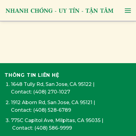
Skip
to
content
THÔNG TIN LIÊN HỆ
1648 Tully Rd, San Jose, CA 95122
|
Contact:
(408) 270-1027
1912 Aborn Rd, San Jose, CA 95121
|
Contact: (408) 528-6789
775C Capitol Ave, Milpitas, CA 95035
|
Contact:
(408) 586-9999