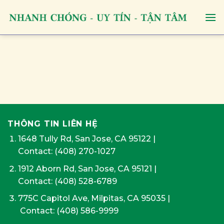
Skip
to
content
THÔNG TIN LIÊN HỆ
1648 Tully Rd, San Jose, CA 95122
|
Contact:
(408) 270-1027
1912 Aborn Rd, San Jose, CA 95121
|
Contact: (408) 528-6789
775C Capitol Ave, Milpitas, CA 95035
|
Contact:
(408) 586-9999