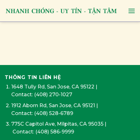
Skip
to
content
THÔNG TIN LIÊN HỆ
1648 Tully Rd, San Jose, CA 95122
|
Contact:
(408) 270-1027
1912 Aborn Rd, San Jose, CA 95121
|
Contact: (408) 528-6789
775C Capitol Ave, Milpitas, CA 95035
|
Contact:
(408) 586-9999