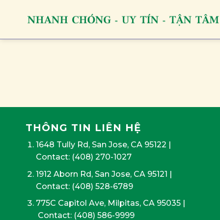
Skip
to
content
THÔNG TIN LIÊN HỆ
1648 Tully Rd, San Jose, CA 95122
|
Contact:
(408) 270-1027
1912 Aborn Rd, San Jose, CA 95121
|
Contact: (408) 528-6789
775C Capitol Ave, Milpitas, CA 95035
|
Contact:
(408) 586-9999