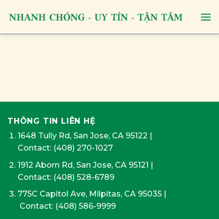
Skip
to
content
THÔNG TIN LIÊN HỆ
1648 Tully Rd, San Jose, CA 95122
|
Contact:
(408) 270-1027
1912 Aborn Rd, San Jose, CA 95121
|
Contact: (408) 528-6789
775C Capitol Ave, Milpitas, CA 95035
|
Contact:
(408) 586-9999