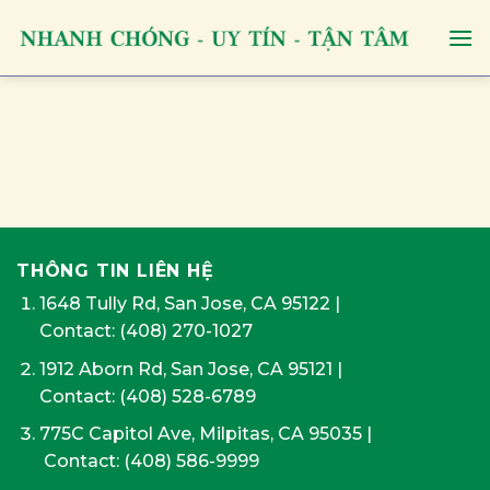
Skip
to
content
THÔNG TIN LIÊN HỆ
1648 Tully Rd, San Jose, CA 95122
|
Contact:
(408) 270-1027
1912 Aborn Rd, San Jose, CA 95121
|
Contact: (408) 528-6789
775C Capitol Ave, Milpitas, CA 95035
|
Contact:
(408) 586-9999