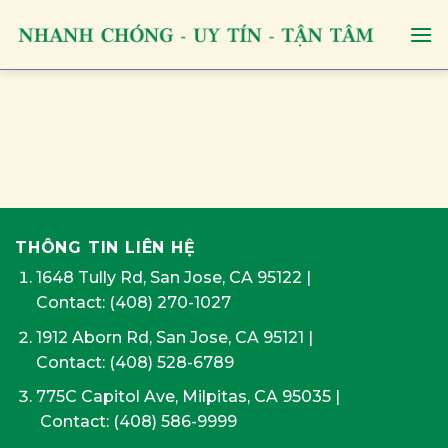
Skip
to
content
THÔNG TIN LIÊN HỆ
1648 Tully Rd, San Jose, CA 95122
|
Contact:
(408) 270-1027
1912 Aborn Rd, San Jose, CA 95121
|
Contact: (408) 528-6789
775C Capitol Ave, Milpitas, CA 95035
|
Contact:
(408) 586-9999