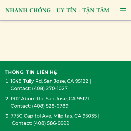
Skip
to
content
THÔNG TIN LIÊN HỆ
1648 Tully Rd, San Jose, CA 95122
|
Contact:
(408) 270-1027
1912 Aborn Rd, San Jose, CA 95121
|
Contact: (408) 528-6789
775C Capitol Ave, Milpitas, CA 95035
|
Contact:
(408) 586-9999