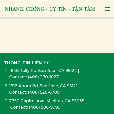
Skip
to
content
THÔNG TIN LIÊN HỆ
1648 Tully Rd, San Jose, CA 95122
|
Contact:
(408) 270-1027
1912 Aborn Rd, San Jose, CA 95121
|
Contact: (408) 528-6789
775C Capitol Ave, Milpitas, CA 95035
|
Contact:
(408) 586-9999