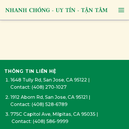
Skip
to
content
THÔNG TIN LIÊN HỆ
1648 Tully Rd, San Jose, CA 95122
|
Contact:
(408) 270-1027
1912 Aborn Rd, San Jose, CA 95121
|
Contact: (408) 528-6789
775C Capitol Ave, Milpitas, CA 95035
|
Contact:
(408) 586-9999