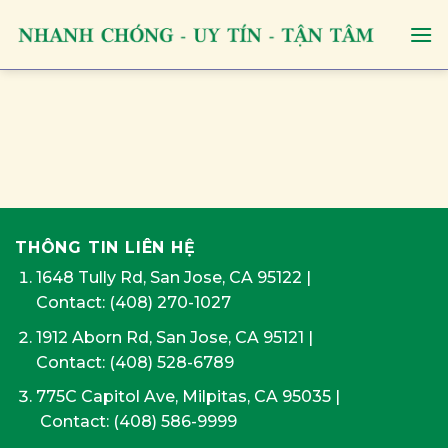
Skip
to
content
THÔNG TIN LIÊN HỆ
1648 Tully Rd, San Jose, CA 95122
|
Contact:
(408) 270-1027
1912 Aborn Rd, San Jose, CA 95121
|
Contact: (408) 528-6789
775C Capitol Ave, Milpitas, CA 95035
|
Contact:
(408) 586-9999