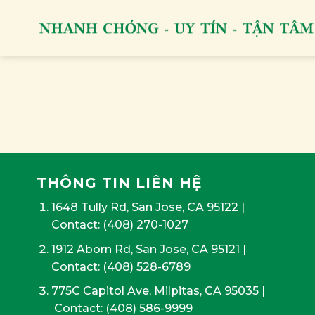
Skip
to
content
THÔNG TIN LIÊN HỆ
1648 Tully Rd, San Jose, CA 95122
|
Contact:
(408) 270-1027
1912 Aborn Rd, San Jose, CA 95121
|
Contact: (408) 528-6789
775C Capitol Ave, Milpitas, CA 95035
|
Contact:
(408) 586-9999