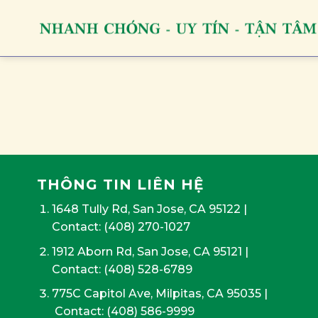
Skip
to
content
THÔNG TIN LIÊN HỆ
1648 Tully Rd, San Jose, CA 95122
|
Contact:
(408) 270-1027
1912 Aborn Rd, San Jose, CA 95121
|
Contact: (408) 528-6789
775C Capitol Ave, Milpitas, CA 95035
|
Contact:
(408) 586-9999