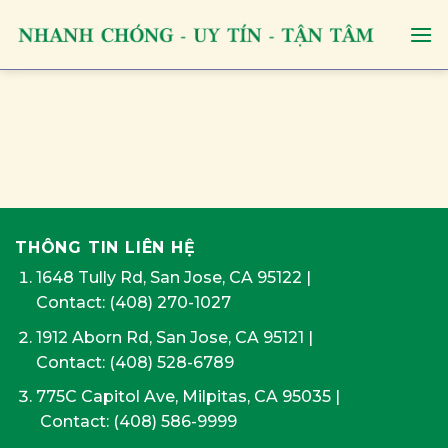
Skip
to
content
THÔNG TIN LIÊN HỆ
1648 Tully Rd, San Jose, CA 95122
|
Contact:
(408) 270-1027
1912 Aborn Rd, San Jose, CA 95121
|
Contact: (408) 528-6789
775C Capitol Ave, Milpitas, CA 95035
|
Contact:
(408) 586-9999