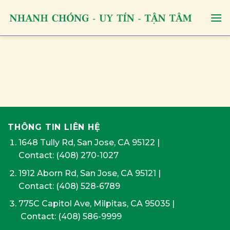
Skip
to
content
THÔNG TIN LIÊN HỆ
1648 Tully Rd, San Jose, CA 95122
|
Contact:
(408) 270-1027
1912 Aborn Rd, San Jose, CA 95121
|
Contact: (408) 528-6789
775C Capitol Ave, Milpitas, CA 95035
|
Contact:
(408) 586-9999